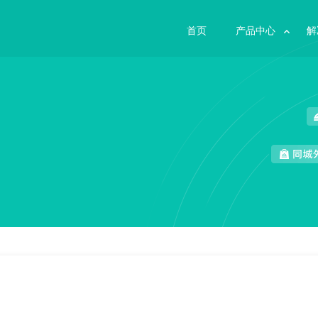
首页
产品中心
解
+快速核销的社区拼团
团购券一键核销，零门槛搭建，简单易用，多样化装修
提供全业态餐饮解决方案，提高经营效率
用户到店扫码支付买单，支持聚合支付
支持等级折扣/积分抵扣/买单立减等多种优惠方式
批发市场管理系
会员营销+全渠道
店铺管理实现线
深挖直播带货发展、带货营销新